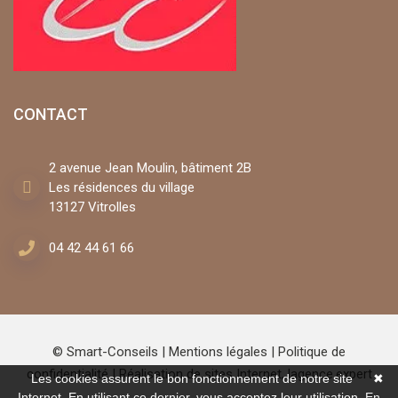
CONTACT
2 avenue Jean Moulin, bâtiment 2B
Les résidences du village
13127 Vitrolles
04 42 44 61 66
© Smart-Conseils |
Mentions légales
|
Politique de
confidentialité
| Réalisation de sites Internet,
lagence.expert
Les cookies assurent le bon fonctionnement de notre site
✖
Internet. En utilisant ce dernier, vous acceptez leur utilisation.
En