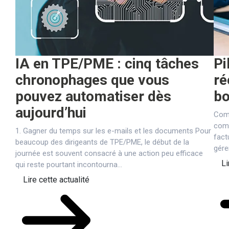
IA en TPE/PME : cinq tâches
Pi
chronophages que vous
ré
pouvez automatiser dès
bo
aujourd’hui
Comm
comp
1. Gagner du temps sur les e-mails et les documents Pour
fact
beaucoup des dirigeants de TPE/PME, le début de la
gére
journée est souvent consacré à une action peu efficace
Li
qui reste pourtant incontourna...
Lire cette actualité