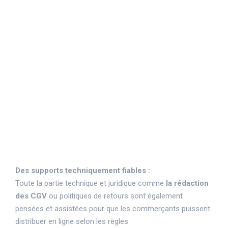
Ces plateformes proposent des
solutions clés en mains avec des
formules d’abonnement variant de 20€ à
40€ par mois pour permettre de créer
sa boutique en quelques clics tout en
offrant des moyens de paiement
sécurisés aux internautes.
Des supports techniquement fiables :
Toute la partie technique et juridique comme
la rédaction
des CGV
ou politiques de retours sont également
pensées et assistées pour que les commerçants puissent
distribuer en ligne selon les règles.