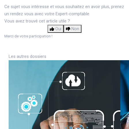
Ce sujet vous intéresse et vous souhaitez en avoir plus,
prenez
un rendez vous avec votre Expert-comptable
Vous avez trouvé cet article utile ?
Oui
Non
Merci de votre participation !
Les autres dossiers