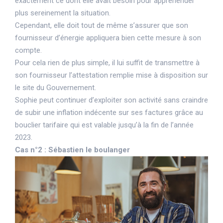
exactement ce dont elle avait besoin pour appréhender
plus sereinement la situation.
Cependant, elle doit tout de même s’assurer que son
fournisseur d’énergie appliquera bien cette mesure à son
compte.
Pour cela rien de plus simple, il lui suffit de transmettre à
son fournisseur l’attestation remplie mise à disposition sur
le site du Gouvernement.
Sophie peut continuer d’exploiter son activité sans craindre
de subir une inflation indécente sur ses factures grâce au
bouclier tarifaire qui est valable jusqu’à la fin de l’année
2023.
Cas n°2 : Sébastien le boulanger