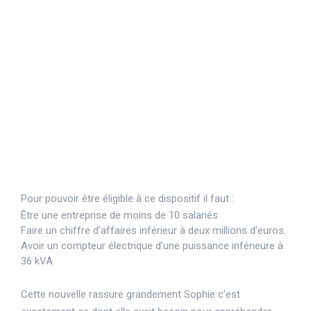
sienne : le bouclier tarifaire.
Il s’agit d’une mesure qui limite
l'augmentation des prix de l'électricité à
15%.
Cette limite empêche les factures
d'énergie des entreprises d'augmenter
de 120%.
Pour pouvoir être éligible à ce dispositif il faut :
Être une entreprise de moins de 10 salariés.
Faire un chiffre d’affaires inférieur à deux millions d’euros.
Avoir un compteur électrique d’une puissance inférieure à
36 kVA.
Cette nouvelle rassure grandement Sophie c’est