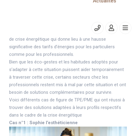
Actualités
aider votre entreprise face à la
crise énergétique ?
Temps de lecture estimé : 7 minute(s)
Depuis l’hiver 2022, la France est entrée dans un contexte
de crise énergétique qui donne lieu à une hausse
significative des tarifs d’énergies pour les particuliers
comme pour les professionnels.
Bien que les éco-gestes et les habitudes adoptés pour
s’adapter à cette situation puissent aider temporairement
à traverser cette crise, certains secteurs chez les
professionnels restent mis à mal par cette situation et ont
besoin de solutions complémentaires pour survivre.
Voici différents cas de figure de TPE/PME qui ont réussi à
trouver des solutions adaptées à leurs profils respectifs
dans le cadre de la crise énergétique
Cas n°1 : Sophie l’esthéticienne