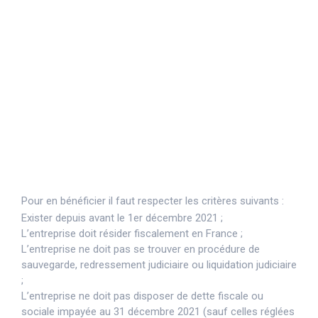
négatifs de la crise énergétique, à
renforcer la compétitivité des
entreprises et à empêcher l'arrêt de
production des sites qui consomment
le plus de gaz et d'électricité. Elle se
présente sous la forme d’une aide
répartie selon différents plafonds.
Pour en bénéficier il faut respecter les critères suivants :
Exister depuis avant le 1er décembre 2021 ;
L’entreprise doit résider fiscalement en France ;
L’entreprise ne doit pas se trouver en procédure de
sauvegarde, redressement judiciaire ou liquidation judiciaire
;
L’entreprise ne doit pas disposer de dette fiscale ou
sociale impayée au 31 décembre 2021 (sauf celles réglées