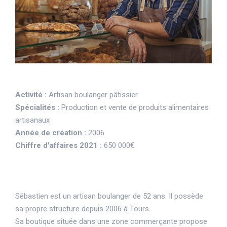
Activité :
Artisan boulanger pâtissier
Spécialités :
Production et vente de produits alimentaires
artisanaux
Année de création :
2006
Chiffre d'affaires 2021 :
650 000€
Sébastien est un artisan boulanger de 52 ans. Il possède
sa propre structure depuis 2006 à Tours.
Sa boutique située dans une zone commerçante propose