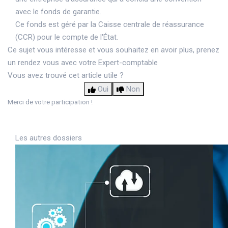
avec le fonds de garantie.
Ce fonds est géré par la Caisse centrale de réassurance
(CCR) pour le compte de l'État.
Ce sujet vous intéresse et vous souhaitez en avoir plus,
prenez
un rendez vous avec votre Expert-comptable
Vous avez trouvé cet article utile ?
Oui
Non
Merci de votre participation !
Les autres dossiers