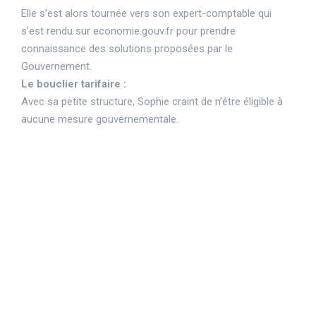
Elle s’est alors tournée vers son expert-comptable qui
s’est rendu sur economie.gouv.fr pour prendre
connaissance des solutions proposées par le
Gouvernement.
Le bouclier tarifaire :
Avec sa petite structure, Sophie craint de n’être éligible à
aucune mesure gouvernementale.
Mais en cherchant dans la rubrique
dédiée aux TPE et PME de
economie.gouv, son expert-comptable
lui a pu lui proposer une solution
appropriée aux structures comme la