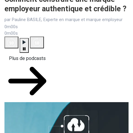
employeur authentique et crédible ?
par Pauline BASILE, Experte en marque et marque employeur
0m00s
0m00s
Plus de podcasts