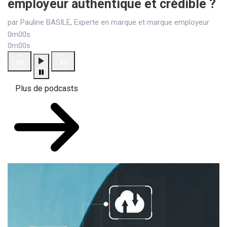
employeur authentique et crédible ?
par Pauline BASILE, Experte en marque et marque employeur
0m00s
0m00s
Plus de podcasts