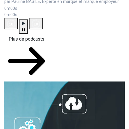
par Pauline BASILE, Experte en marque et marque employeur
0m00s
0m00s
Plus de podcasts