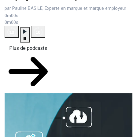
par Pauline BASILE, Experte en marque et marque employeur
0m00s
0m00s
Plus de podcasts