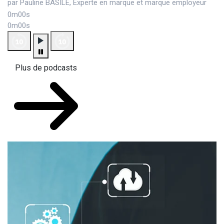
par Pauline BASILE, Experte en marque et marque employeur
0m00s
0m00s
Plus de podcasts