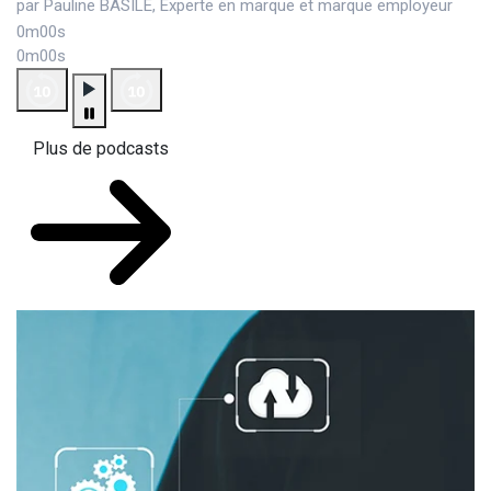
par Pauline BASILE, Experte en marque et marque employeur
0m00s
0m00s
Plus de podcasts