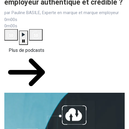
employeur authentique et crédible ?
par Pauline BASILE, Experte en marque et marque employeur
0m00s
0m00s
Plus de podcasts