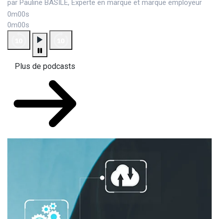
par Pauline BASILE, Experte en marque et marque employeur
0m00s
0m00s
Plus de podcasts