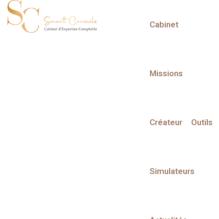
Cabinet
L'actualité du mois
Missions
Créateur
Outils
Calendrier fiscal
Simulateurs
Taxe sur les salaires
Date limite de télépaiement de la taxe concernant les salaires
payés en août (redevables mensuels) à l'aide du relevé de